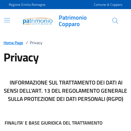
Vai ai contenuti
Vai al footer
Regione Emilia Romagna
Comune di Copparo
Patrimonio
Copparo
Privacy | Patrimonio Coppa
Home Page
/
Privacy
Privacy
INFORMAZIONE SUL TRATTAMENTO DEI DATI AI
SENSI DELL’ART. 13 DEL REGOLAMENTO GENERALE
SULLA PROTEZIONE DEI DATI PERSONALI (RGPD)
FINALITA’ E BASE GIURIDICA DEL TRATTAMENTO