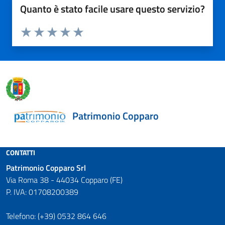
Quanto è stato facile usare questo servizio?
Valuta da 1 a 5 stelle la pagina
Valuta 1 stelle su 5
Valuta 2 stelle su 5
Valuta 3 stelle su 5
Valuta 4 stelle su 5
Valuta 5 stelle su 5
Patrimonio Copparo
CONTATTI
Patrimonio Copparo Srl
Via Roma 38 - 44034 Copparo (FE)
P. IVA: 01708200389
Telefono: (+39) 0532 864 646