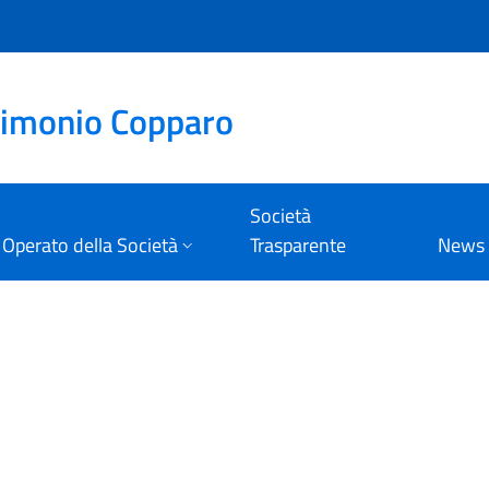
rimonio Copparo
Società
Operato della Società
Trasparente
News
imonio Copparo