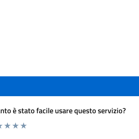
nto è stato facile usare questo servizio?
da 1 a 5 stelle la pagina
a 1 stelle su 5
luta 2 stelle su 5
Valuta 3 stelle su 5
Valuta 4 stelle su 5
Valuta 5 stelle su 5