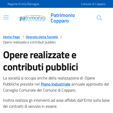
Vai ai contenuti
Vai al footer
Regione Emilia Romagna
Comune di Copparo
Patrimonio
Copparo
Opere realizzate e contribu
Home Page
/
Operato della Società
/
Opere realizzate e contributi pubblici
Opere realizzate e
contributi pubblici
La società si occupa anche della realizzazione di Opere
Pubbliche previste nel
Piano Industriale
annuale approvato dal
Consiglio Comunale del Comune di Copparo.
Inoltra realizza gli interventi ad asse affidati dall'Ente sulla base
dei contratti di servizio in essere.